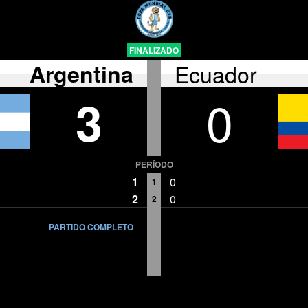
FINALIZADO
Argentina
Ecuador
3
0
PERÍODO
1
0
1
2
0
2
PARTIDO COMPLETO