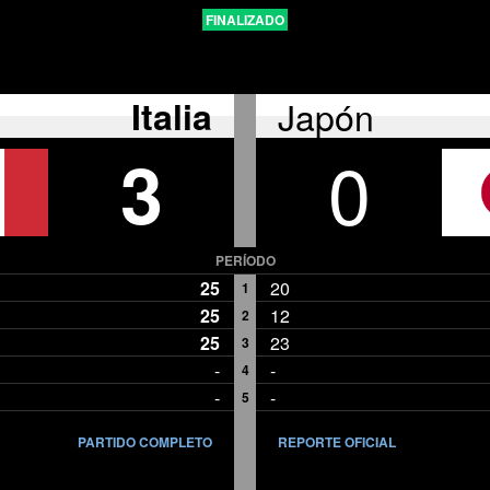
FINALIZADO
Italia
Japón
3
0
PERÍODO
25
20
1
25
12
2
25
23
3
-
-
4
-
-
5
PARTIDO COMPLETO
REPORTE OFICIAL