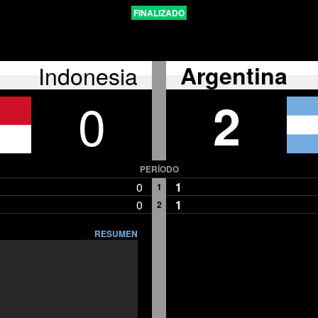
FINALIZADO
Indonesia
Argentina
0
2
PERÍODO
0
1
1
0
1
2
RESUMEN