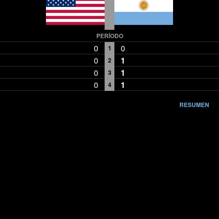
PERÍODO
0
0
1
0
1
2
0
1
3
0
1
4
RESUMEN