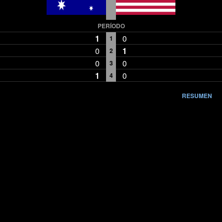
PERÍODO
1
0
1
0
1
2
0
0
3
1
0
4
RESUMEN