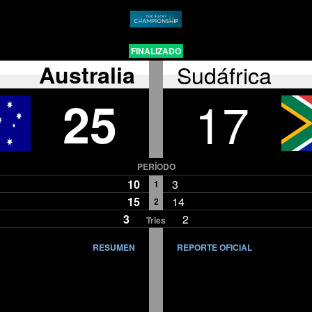
FINALIZADO
Australia
Sudáfrica
25
17
PERÍODO
10
3
1
15
14
2
3
2
Tries
RESUMEN
REPORTE OFICIAL