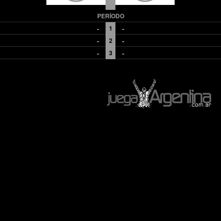
PERÍODO
-
-
1
-
-
2
-
-
3