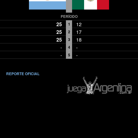
PERÍODO
25
12
1
25
17
2
25
18
3
-
-
4
-
-
5
REPORTE OFICIAL