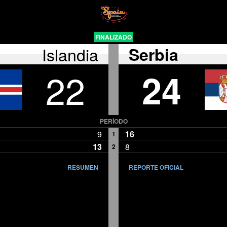
FINALIZADO
Islandia
Serbia
22
24
PERÍODO
9
16
1
13
8
2
RESUMEN
REPORTE OFICIAL