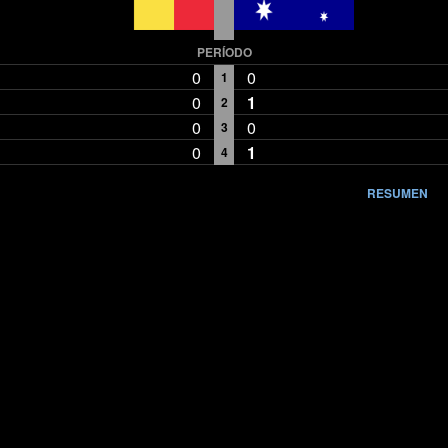
PERÍODO
0
0
1
0
1
2
0
0
3
0
1
4
RESUMEN