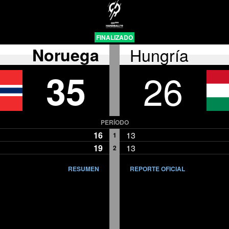
FINALIZADO
Noruega
Hungría
35
26
PERÍODO
16
13
1
19
13
2
RESUMEN
REPORTE OFICIAL